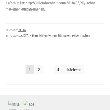
einfach selbst:
http://juliefahrenheit.com/2018/02/diy-schnell-
mal-einen-turban-naehen/
Kategorie:
BLOG
Schlagwörter:
DIY
,
Nähen
,
Nähen lernen
,
Nähpaket
,
selbermachen
Seitennummerierung
1
2
…
4
Nächster
der
Beiträge