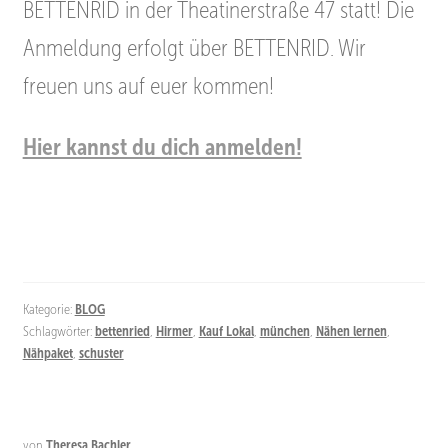
BETTENRID in der Theatinerstraße 47 statt! Die
Anmeldung erfolgt über BETTENRID. Wir
freuen uns auf euer kommen!
Hier kannst du dich anmelden!
Kategorie:
BLOG
Schlagwörter:
bettenried
,
Hirmer
,
Kauf Lokal
,
münchen
,
Nähen lernen
,
Nähpaket
,
schuster
von
Theresa Bachler