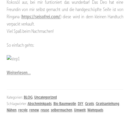
Kokosöl aus, bei mir funtioniert das wunderbar! Das Deo hat eine
Freundin von mir selbst gemacht und die handgeschöpfte Seife ist von
Ringana (
https://seisofrei.com/
) diese wird in dem kleinen Handtuch
verpackt verkauft.
Viel Spaß beim Nachmachen!
So einfach gehts:
Weiterlesen…
Kategorien:
BLOG
,
Uncategorized
Schlagwörter:
Abschminkpads
,
Bio Baumwolle
,
DIY
,
Gratis
,
Gratisanleitung
,
Nähen
,
recyle
,
renew
,
reuse
,
selbermachen
,
Umwelt
,
Wattepads