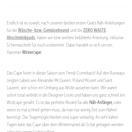
Endlich ist es soweit, nach unseren beiden ersten Gratis Näh-Anleitungen
für die
Wäsche- bzw. Gemüsebeutel
und die
ZERO WASTE
Abschminkpads
, haben wir eine weitere bebilderte Anleitung, inklusive
Schemaschnitt für euch vorbereitet. Dabei handelt es sich um ein
Hammer-
Wintercape
!
Das Cape feiert in dieser Saison sein Trend-Comeback! Auf den Runways
zeigten Labels wie Alexander McQueen, Poland Mouret und Saint
Laurent, wie schön ein Umhang aus Wolle aussehen kann. Wir waren
sofort total verliebt in die Designer-Looks und haben uns ganz schnell ein
Wollcape genäht. Es ist das perfekte Modell für alle
Näh-Anfänger,
oder
wenn es mal schnell gehen muss, da man nur wenig Zeit zum Nähen
benötigt. Die Tragemöglichkeiten sind super vielseitig: An sehr kalten
Tagen kann das Cape über dem Wintermantel als Schal getragen werden
oder mit einem Gürtel tailliert.