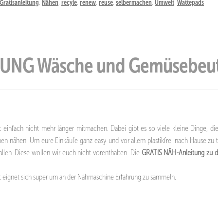
Gratisanleitung
,
Nähen
,
recyle
,
renew
,
reuse
,
selbermachen
,
Umwelt
,
Wattepads
UNG Wäsche und Gemüsebeut
ät einfach nicht mehr länger mitmachen. Dabei gibt es so viele kleine Dinge, d
hen nähen. Um eure Einkäufe ganz easy und vor allem plastikfrei nach Hause zu
llen. Diese wollen wir euch nicht vorenthalten. Die
GRATIS NÄH-Anleitung zu 
kt eignet sich super um an der Nähmaschine Erfahrung zu sammeln.