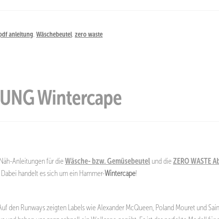
pdf anleitung
,
Wäschebeutel
,
zero waste
UNG Wintercape
s Näh-Anleitungen für die
Wäsche- bzw. Gemüsebeutel
und die
ZERO WASTE A
t. Dabei handelt es sich um ein Hammer-
Wintercape
!
! Auf den Runways zeigten Labels wie Alexander McQueen, Poland Mouret und Sai