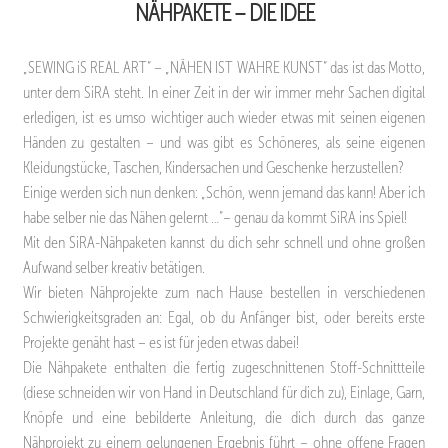
NÄHPAKETE – DIE IDEE
„SEWING iS REAL ART“ – „NÄHEN IST WAHRE KUNST“ das ist das Motto,
unter dem SiRA steht. In einer Zeit in der wir immer mehr Sachen digital
erledigen, ist es umso wichtiger auch wieder etwas mit seinen eigenen
Händen zu gestalten – und was gibt es Schöneres, als seine eigenen
Kleidungstücke, Taschen, Kindersachen und Geschenke herzustellen?
Einige werden sich nun denken: „Schön, wenn jemand das kann! Aber ich
habe selber nie das Nähen gelernt …“– genau da kommt SiRA ins Spiel!
Mit den SiRA-Nähpaketen kannst du dich sehr schnell und ohne großen
Aufwand selber kreativ betätigen.
Wir bieten Nähprojekte zum nach Hause bestellen in verschiedenen
Schwierigkeitsgraden an: Egal, ob du Anfänger bist, oder bereits erste
Projekte genäht hast – es ist für jeden etwas dabei!
Die Nähpakete enthalten die fertig zugeschnittenen Stoff-Schnittteile
(diese schneiden wir von Hand in Deutschland für dich zu), Einlage, Garn,
Knöpfe und eine bebilderte Anleitung, die dich durch das ganze
Nähprojekt zu einem gelungenen Ergebnis führt – ohne offene Fragen