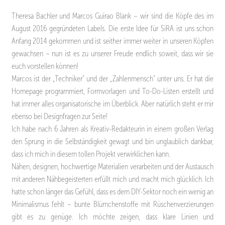
Theresa Bachler und Marcos Guirao Blank – wir sind die Köpfe des im
August 2016 gegründeten Labels. Die erste Idee für SiRA ist uns schon
Anfang 2014 gekommen und ist seither immer weiter in unseren Köpfen
gewachsen – nun ist es zu unserer Freude endlich soweit, dass wir sie
euch vorstellen können!
Marcos ist der „Techniker“ und der „Zahlenmensch“ unter uns. Er hat die
Homepage programmiert, Formvorlagen und To-Do-Listen erstellt und
hat immer alles organisatorische im Überblick. Aber natürlich steht er mir
ebenso bei Designfragen zur Seite!
Ich habe nach 6 Jahren als Kreativ-Redakteurin in einem großen Verlag
den Sprung in die Selbständigkeit gewagt und bin unglaublich dankbar,
dass ich mich in diesem tollen Projekt verwirklichen kann.
Nähen, designen, hochwertige Materialien verarbeiten und der Austausch
mit anderen Nähbegeisterten erfüllt mich und macht mich glücklich. Ich
hatte schon länger das Gefühl, dass es dem DIY-Sektor noch ein wenig an
Minimalismus fehlt – bunte Blümchenstoffe mit Rüschenverzierungen
gibt es zu genüge. Ich möchte zeigen, dass klare Linien und