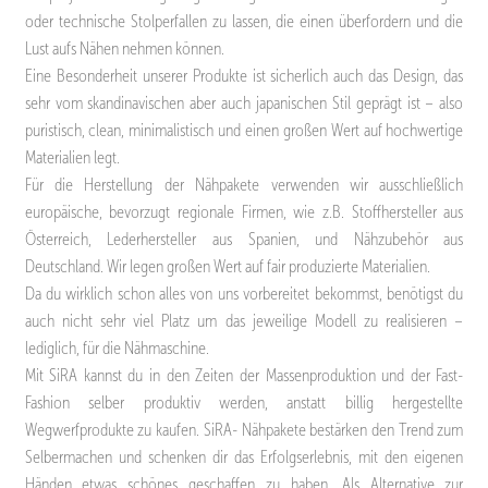
oder technische Stolperfallen zu lassen, die einen überfordern und die
Lust aufs Nähen nehmen können.
Eine Besonderheit unserer Produkte ist sicherlich auch das Design, das
sehr vom skandinavischen aber auch japanischen Stil geprägt ist – also
puristisch, clean, minimalistisch und einen großen Wert auf hochwertige
Materialien legt.
Für die Herstellung der Nähpakete verwenden wir ausschließlich
europäische, bevorzugt regionale Firmen, wie z.B. Stoffhersteller aus
Österreich, Lederhersteller aus Spanien, und Nähzubehör aus
Deutschland. Wir legen großen Wert auf fair produzierte Materialien.
Da du wirklich schon alles von uns vorbereitet bekommst, benötigst du
auch nicht sehr viel Platz um das jeweilige Modell zu realisieren –
lediglich, für die Nähmaschine.
Mit SiRA kannst du in den Zeiten der Massenproduktion und der Fast-
Fashion selber produktiv werden, anstatt billig hergestellte
Wegwerfprodukte zu kaufen. SiRA- Nähpakete bestärken den Trend zum
Selbermachen und schenken dir das Erfolgserlebnis, mit den eigenen
Händen etwas schönes geschaffen zu haben. Als Alternative zur