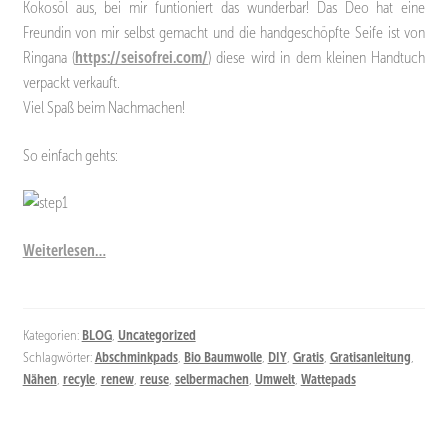
Kokosöl aus, bei mir funtioniert das wunderbar! Das Deo hat eine
Freundin von mir selbst gemacht und die handgeschöpfte Seife ist von
Ringana (
https://seisofrei.com/
) diese wird in dem kleinen Handtuch
verpackt verkauft.
Viel Spaß beim Nachmachen!
So einfach gehts:
Weiterlesen…
Kategorien:
BLOG
,
Uncategorized
Schlagwörter:
Abschminkpads
,
Bio Baumwolle
,
DIY
,
Gratis
,
Gratisanleitung
,
Nähen
,
recyle
,
renew
,
reuse
,
selbermachen
,
Umwelt
,
Wattepads