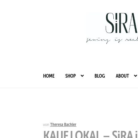
Zur
Zum
Navigation
Inhalt
springen
springen
HOME
SHOP
BLOG
ABOUT
von
Theresa Bachler
KAUF LOKAL – SiRA is