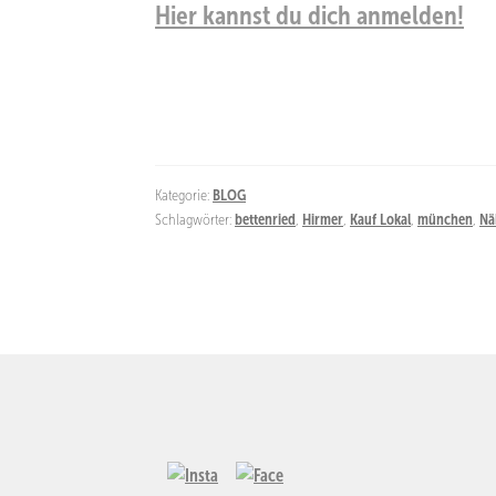
Hier kannst du dich anmelden!
Kategorie:
BLOG
Schlagwörter:
bettenried
,
Hirmer
,
Kauf Lokal
,
münchen
,
Nä