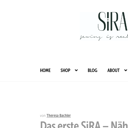
Zur
Zum
Navigation
Inhalt
springen
springen
HOME
SHOP
BLOG
ABOUT
von
Theresa Bachler
Das erste SiRA – N