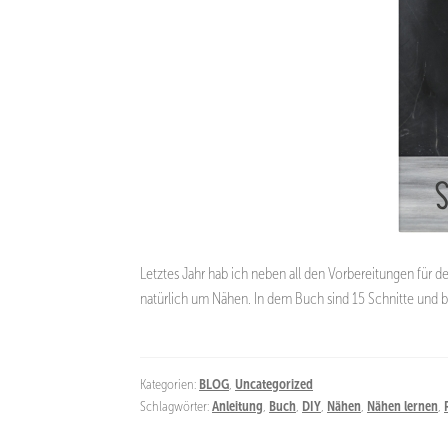
Letztes Jahr hab ich neben all den Vorbereitungen für d
natürlich um Nähen. In dem Buch sind 15 Schnitte und
Kategorien:
BLOG
,
Uncategorized
Schlagwörter:
Anleitung
,
Buch
,
DIY
,
Nähen
,
Nähen lernen
,