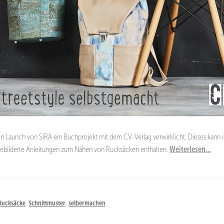
en Launch von SiRA ein Buchprojekt mit dem CV-Verlag verwirklicht. Dieses kann ic
 bebilderte Anleitungen zum Nähen von Rucksäcken enthalten.
Weiterlesen…
Rucksäcke
,
Schnittmuster
,
selbermachen