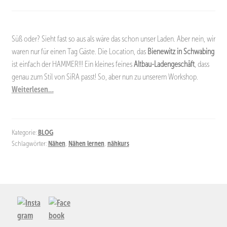
Süß oder? Sieht fast so aus als wäre das schon unser Laden. Aber nein, wir
waren nur für einen Tag Gäste. Die Location, das
Bienewitz in Schwabing
ist einfach der HAMMER!!! Ein kleines feines
Altbau-Ladengeschäft
, dass
genau zum Stil von SiRA passt! So, aber nun zu unserem Workshop.
Weiterlesen…
Kategorie:
BLOG
Schlagwörter:
Nähen
,
Nähen lernen
,
nähkurs