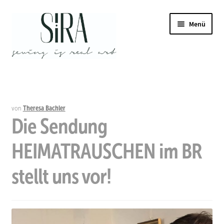
Zur
Zum
Menü
Navigation
Inhalt
springen
springen
ermenü
en
von
Theresa Bachler
Die Sendung
ermenü
en
HEIMATRAUSCHEN im BR
stellt uns vor!