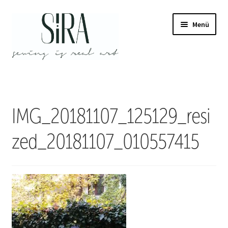
Zur
Zum
Menü
Navigation
Inhalt
springen
springen
IMG_20181107_125129_resi
zed_20181107_010557415