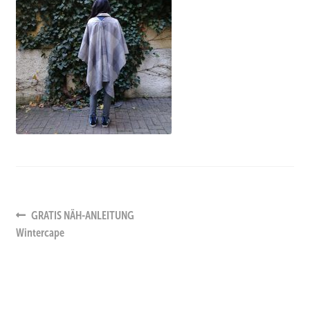
Beitrags-
Vorheriger
GRATIS NÄH-ANLEITUNG
Beitrag:
Wintercape
Navigation