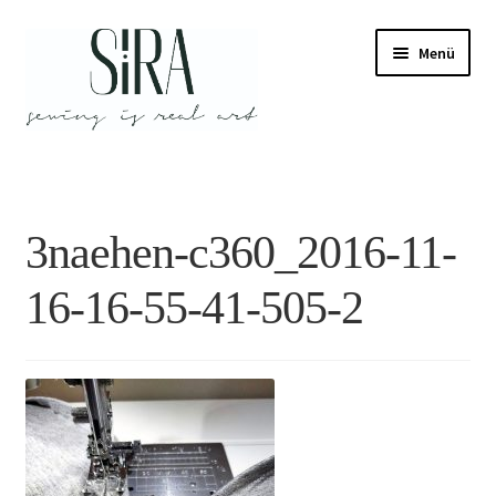
Zur
Zum
Menü
Navigation
Inhalt
springen
springen
3naehen-c360_2016-11-
16-16-55-41-505-2