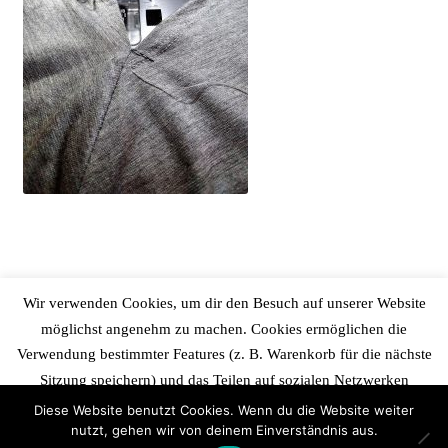
Wir verwenden Cookies, um dir den Besuch auf unserer Website
möglichst angenehm zu machen. Cookies ermöglichen die
Verwendung bestimmter Features (z. B. Warenkorb für die nächste
Sitzung speichern) und das Teilen auf sozialen Netzwerken
(Facebook, Instagram etc.) . Durch die Nutzung unserer Website
Diese Website benutzt Cookies. Wenn du die Website weiter
nutzt, gehen wir von deinem Einverständnis aus.
erklärst du dich mit der Verwendung von Cookies einverstanden..
0