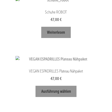
Schuhe ROBOT
47,00
€
Weiterlesen
VEGAN ESPADRILLES Plateau Nähpaket
47,00
€
Dieses
Ausführung wählen
Produkt
weist
mehrere