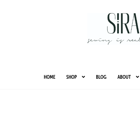
Zur
Zum
Navigation
Inhalt
springen
springen
HOME
SHOP
BLOG
ABOUT