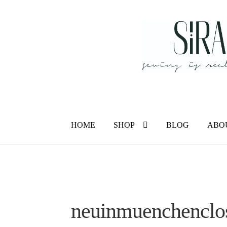
Zur
Zum
Navigation
Inhalt
springen
springen
HOME
SHOP
BLOG
ABO
neuinmuenchenclo