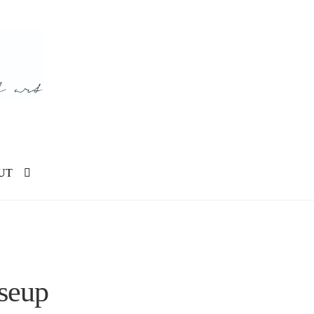
UT
seup